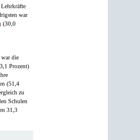
 Lehrkräfte
rigsten war
n
(30,0
 war die
43,1 Prozent)
ihre
en (51,4
rgleich zu
nden Schulen
ten 31,3