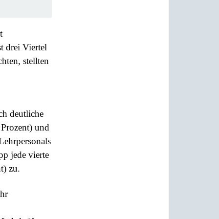
t
 drei Viertel
ten, stellten
ch deutliche
 Prozent) und
Lehrpersonals
pp jede vierte
t) zu.
hr