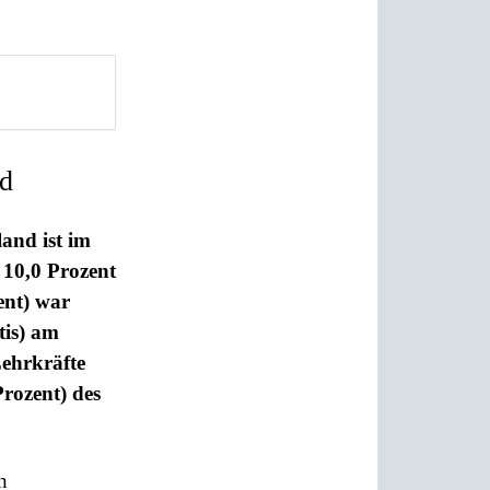
nd
land ist im
 10,0 Prozent
ent) war
tis) am
Lehrkräfte
Prozent) des
n