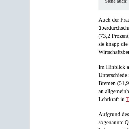
Siehe auch:
Auch der Frau
überdurchschn
(73,2 Prozent
sie knapp die
Wirtschaftsbe
Im Hinblick au
Unterschiede
Bremen (51,9 
an allgemeinbi
Lehrkraft in
T
Aufgrund des
sogenannte Qu