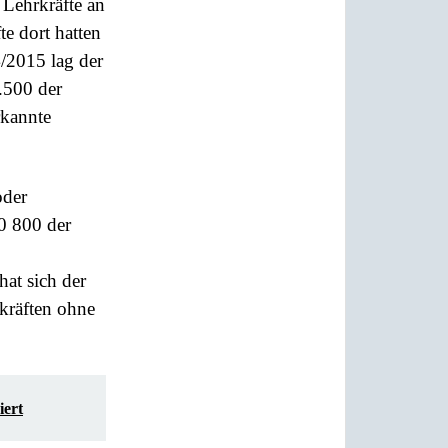
 Lehrkräfte an
e dort hatten
4/2015 lag der
8.500 der
rkannte
oder
0 800 der
at sich der
kräften ohne
iert