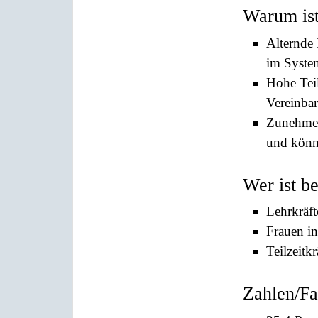
Warum ist
Alternde
im Syste
Hohe Teil
Vereinbar
Zunehmend
und könnt
Wer ist b
Lehrkräft
Frauen i
Teilzeitk
Zahlen/Fa