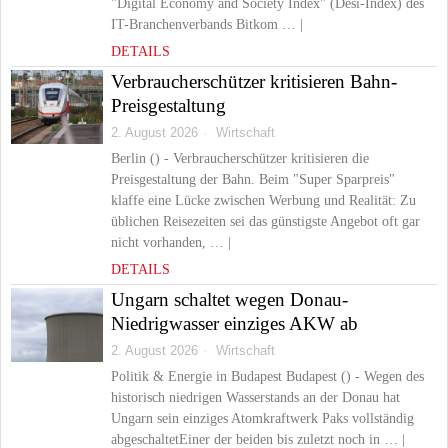
"Digital Economy and Society Index" (Desi-Index) des
IT-Branchenverbands Bitkom … |
DETAILS
Verbraucherschützer kritisieren Bahn-
Preisgestaltung
2. August 2026
Wirtschaft
Berlin () - Verbraucherschützer kritisieren die
Preisgestaltung der Bahn. Beim "Super Sparpreis"
klaffe eine Lücke zwischen Werbung und Realität: Zu
üblichen Reisezeiten sei das günstigste Angebot oft gar
nicht vorhanden, … |
DETAILS
Ungarn schaltet wegen Donau-
Niedrigwasser einziges AKW ab
2. August 2026
Wirtschaft
Politik & Energie in Budapest Budapest () - Wegen des
historisch niedrigen Wasserstands an der Donau hat
Ungarn sein einziges Atomkraftwerk Paks vollständig
abgeschaltetEiner der beiden bis zuletzt noch in … |