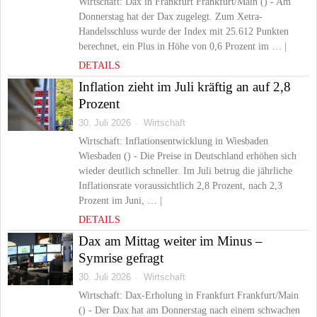
Wirtschaft: Dax in Frankfurt Frankfurt/Main () - Am
Donnerstag hat der Dax zugelegt. Zum Xetra-
Handelsschluss wurde der Index mit 25.612 Punkten
berechnet, ein Plus in Höhe von 0,6 Prozent im … |
DETAILS
Inflation zieht im Juli kräftig an auf 2,8
Prozent
30. Juli 2026
Wirtschaft
Wirtschaft: Inflationsentwicklung in Wiesbaden
Wiesbaden () - Die Preise in Deutschland erhöhen sich
wieder deutlich schneller. Im Juli betrug die jährliche
Inflationsrate voraussichtlich 2,8 Prozent, nach 2,3
Prozent im Juni, … |
DETAILS
Dax am Mittag weiter im Minus –
Symrise gefragt
30. Juli 2026
Wirtschaft
Wirtschaft: Dax-Erholung in Frankfurt Frankfurt/Main
() - Der Dax hat am Donnerstag nach einem schwachen