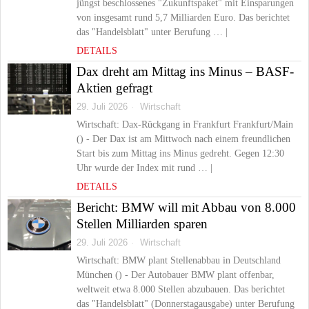
jüngst beschlossenes "Zukunftspaket" mit Einsparungen
von insgesamt rund 5,7 Milliarden Euro. Das berichtet
das "Handelsblatt" unter Berufung … |
DETAILS
Dax dreht am Mittag ins Minus – BASF-
Aktien gefragt
29. Juli 2026
Wirtschaft
Wirtschaft: Dax-Rückgang in Frankfurt Frankfurt/Main
() - Der Dax ist am Mittwoch nach einem freundlichen
Start bis zum Mittag ins Minus gedreht. Gegen 12:30
Uhr wurde der Index mit rund … |
DETAILS
Bericht: BMW will mit Abbau von 8.000
Stellen Milliarden sparen
29. Juli 2026
Wirtschaft
Wirtschaft: BMW plant Stellenabbau in Deutschland
München () - Der Autobauer BMW plant offenbar,
weltweit etwa 8.000 Stellen abzubauen. Das berichtet
das "Handelsblatt" (Donnerstagausgabe) unter Berufung