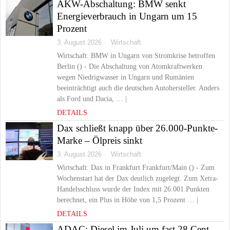
AKW-Abschaltung: BMW senkt
Energieverbrauch in Ungarn um 15
Prozent
3. August 2026
Wirtschaft
Wirtschaft: BMW in Ungarn von Stromkrise betroffen
Berlin () - Die Abschaltung von Atomkraftwerken
wegen Niedrigwasser in Ungarn und Rumänien
beeinträchtigt auch die deutschen Autohersteller. Anders
als Ford und Dacia, … |
DETAILS
Dax schließt knapp über 26.000-Punkte-
Marke – Ölpreis sinkt
3. August 2026
Wirtschaft
Wirtschaft: Dax in Frankfurt Frankfurt/Main () - Zum
Wochenstart hat der Dax deutlich zugelegt. Zum Xetra-
Handelsschluss wurde der Index mit 26.001 Punkten
berechnet, ein Plus in Höhe von 1,5 Prozent … |
DETAILS
ADAC: Diesel im Juli um fast 28 Cent