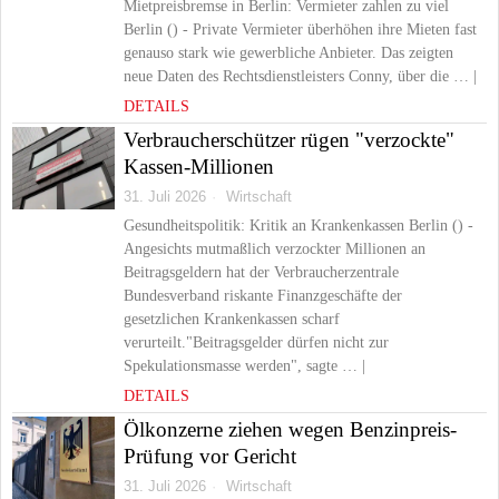
Mietpreisbremse in Berlin: Vermieter zahlen zu viel
Berlin () - Private Vermieter überhöhen ihre Mieten fast
genauso stark wie gewerbliche Anbieter. Das zeigten
neue Daten des Rechtsdienstleisters Conny, über die … |
DETAILS
Verbraucherschützer rügen "verzockte"
Kassen-Millionen
31. Juli 2026
Wirtschaft
Gesundheitspolitik: Kritik an Krankenkassen Berlin () -
Angesichts mutmaßlich verzockter Millionen an
Beitragsgeldern hat der Verbraucherzentrale
Bundesverband riskante Finanzgeschäfte der
gesetzlichen Krankenkassen scharf
verurteilt."Beitragsgelder dürfen nicht zur
Spekulationsmasse werden", sagte … |
DETAILS
Ölkonzerne ziehen wegen Benzinpreis-
Prüfung vor Gericht
31. Juli 2026
Wirtschaft