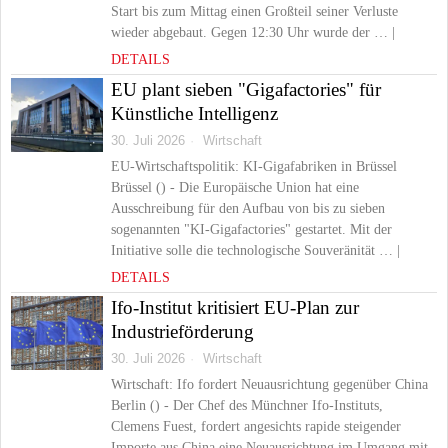
Start bis zum Mittag einen Großteil seiner Verluste
wieder abgebaut. Gegen 12:30 Uhr wurde der … |
DETAILS
EU plant sieben "Gigafactories" für
Künstliche Intelligenz
30. Juli 2026
Wirtschaft
EU-Wirtschaftspolitik: KI-Gigafabriken in Brüssel
Brüssel () - Die Europäische Union hat eine
Ausschreibung für den Aufbau von bis zu sieben
sogenannten "KI-Gigafactories" gestartet. Mit der
Initiative solle die technologische Souveränität … |
DETAILS
Ifo-Institut kritisiert EU-Plan zur
Industrieförderung
30. Juli 2026
Wirtschaft
Wirtschaft: Ifo fordert Neuausrichtung gegenüber China
Berlin () - Der Chef des Münchner Ifo-Instituts,
Clemens Fuest, fordert angesichts rapide steigender
Importe aus China eine Neuausrichtung im Umgang mit