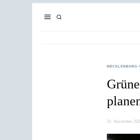
MECKLENBURG-
Grüne
plane
21. November 20