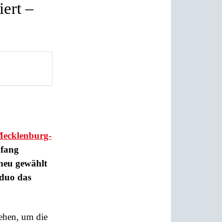
ert –
ecklenburg-
nfang
e neu gewählt
nduo das
ehen, um die