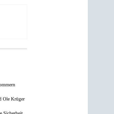
pommern
nd Ole Krüger
e Sicherheit