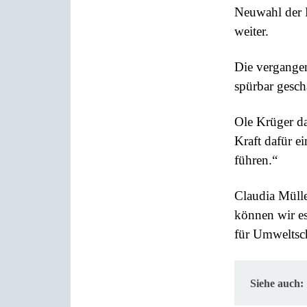
Neuwahl der L
weiter.
Die vergange
spürbar gesch
Ole Krüger da
Kraft dafür e
führen.“
Claudia Mülle
können wir es
für Umweltsch
Siehe auch: