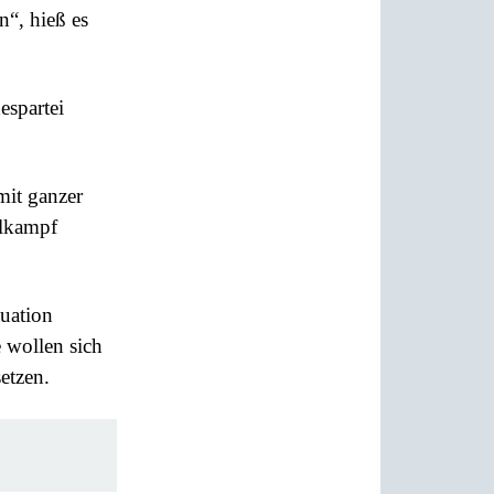
“, hieß es
spartei
mit ganzer
hlkampf
tuation
e wollen sich
etzen.