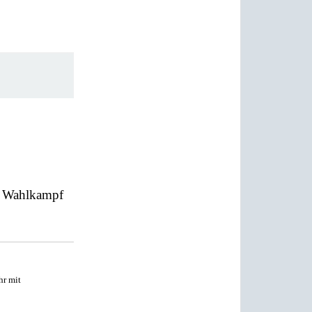
en Wahlkampf
hr mit