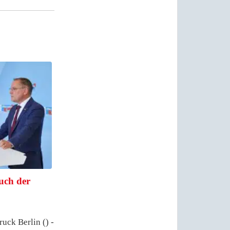
uch der
uck Berlin () -