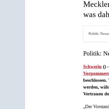
Mecklen
was dah
Politik: Neu
Politik: 
Schwerin
() 
Vorpommer
beschlossen. 
werden, währ
Vertrauen de
„Der Vorstand