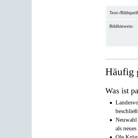
Text-/Bildquell
Bildhinweis:
Häufig 
Was ist pa
Landesvo
beschlie
Neuwahl d
als neues
Ole Krüge