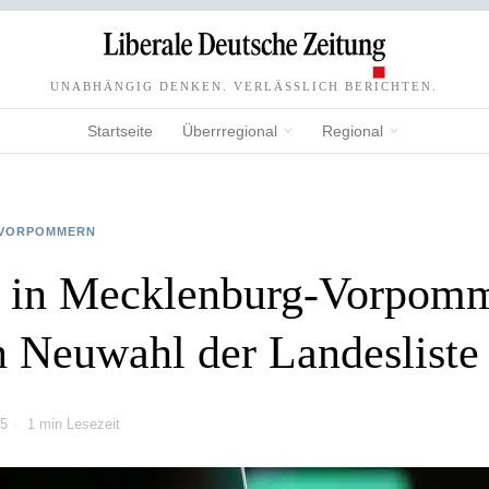
UNABHÄNGIG DENKEN. VERLÄSSLICH BERICHTEN.
Startseite
Überrregional
Regional
VORPOMMERN
 in Mecklenburg-Vorpom
n Neuwahl der Landesliste
25
1 min Lesezeit