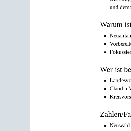
und demo
Warum ist
Neuanfan
Vorberei
Fokussie
Wer ist b
Landesvo
Claudia 
Kreisvor
Zahlen/Fa
Neuwahl d