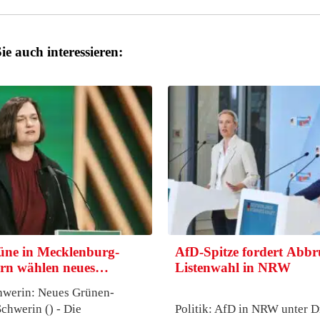
ie auch interessieren:
üne in Mecklenburg-
AfD-Spitze fordert Abbr
rn wählen neues…
Listenwahl in NRW
chwerin: Neues Grünen-
chwerin () - Die
Politik: AfD in NRW unter Dr