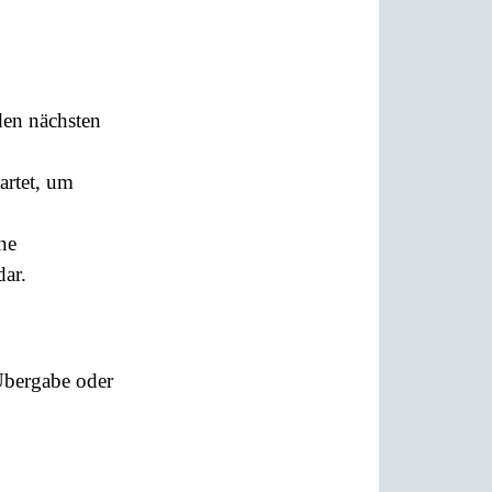
en nächsten
rtet, um
ne
dar.
Übergabe oder