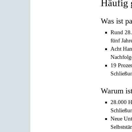
Häufig 
Was ist pa
Rund 28.
fünf Jah
Acht Han
Nachfolge
19 Prozen
Schließun
Warum ist
28.000 H
Schließu
Neue Unt
Selbststä