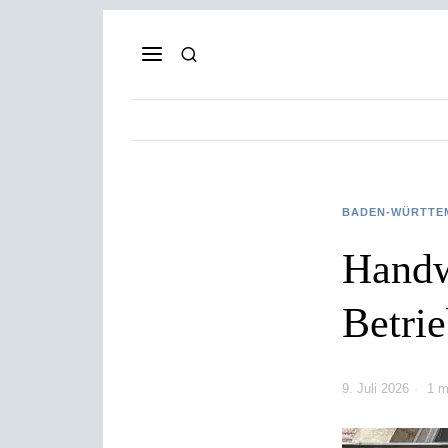
BADEN-WÜRTTE
Handw
Betri
9. Juli 2026
1 m