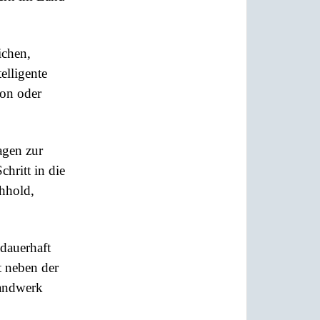
ichen,
elligente
ion oder
agen zur
hritt in die
chhold,
dauerhaft
t neben der
Handwerk