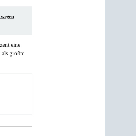
t wegen
zent eine
 als größte