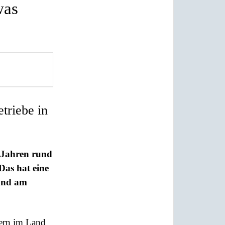
was
triebe in
 Jahren rund
Das hat eine
and am
ern im Land