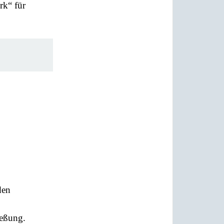
rk“ für
den
ießung.