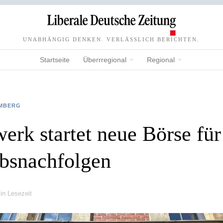
UNABHÄNGIG DENKEN. VERLÄSSLICH BERICHTEN.
Startseite
Überrregional
Regional
MBERG
erk startet neue Börse für
ebsnachfolgen
in Lesezeit