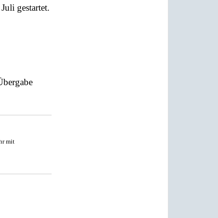
li gestartet.
 Übergabe
hr mit