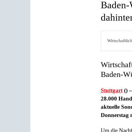
Baden-W
dahinter
Wirtschaftli
Wirtschaf
Baden-Wü
Stuttgart
() 
28.000 Handw
aktuelle So
Donnerstag mi
Um die Nachf