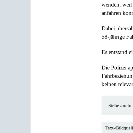
wenden, weil 
anfahren konn
Dabei übersa
58-jährige Fa
Es entstand 
Die Polizei a
Fahrbeziehung
keinen releva
Siehe auch:
Text-/Bildquell