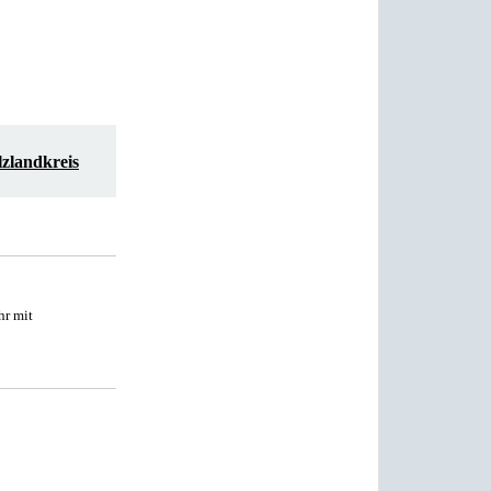
zlandkreis
hr mit