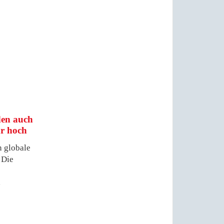
den auch
hr hoch
n globale
 Die
…