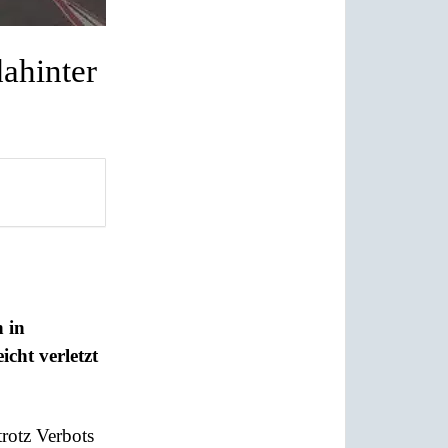
dahinter
 in
cht verletzt
rotz Verbots