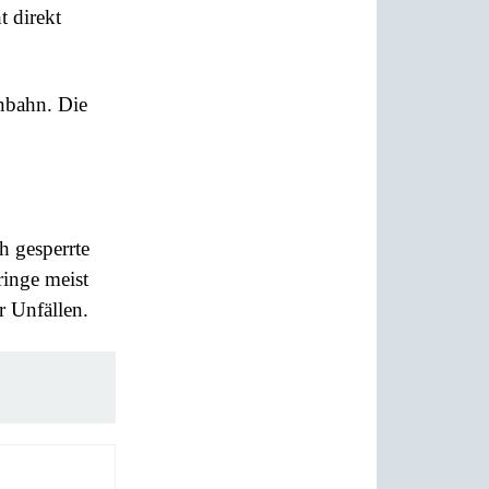
t direkt
nbahn. Die
h gesperrte
inge meist
r Unfällen.