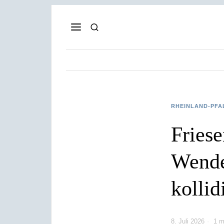
RHEINLAND-PFA
Fries
Wende
kollid
8. Juli 2026
1 m