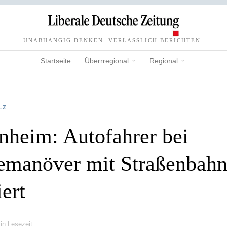
UNABHÄNGIG DENKEN. VERLÄSSLICH BERICHTEN.
Startseite
Überrregional
Regional
LZ
enheim: Autofahrer bei
manöver mit Straßenbah
iert
in Lesezeit