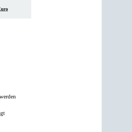
Euro
 werden
lgt