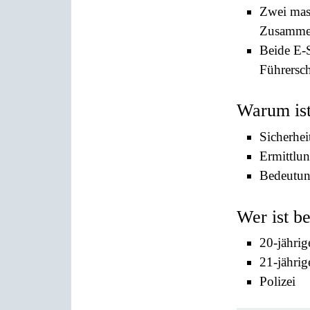
Zwei mask
Zusammen
Beide E-S
Führersch
Warum ist
Sicherhei
Ermittlu
Bedeutun
Wer ist b
20-jährig
21-jährig
Polizei