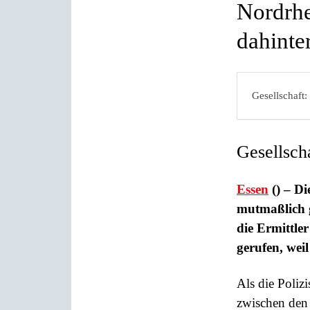
Nordrhe
dahinter
Gesellschaft:
Gesellsch
Essen
() – Di
mutmaßlich g
die Ermittle
gerufen, wei
Als die Poliz
zwischen den