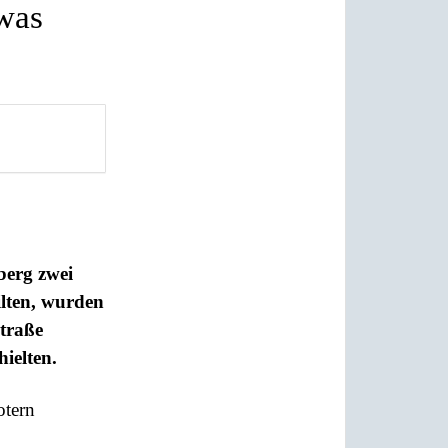
 was
berg zwei
ilten, wurden
straße
ielten.
otern