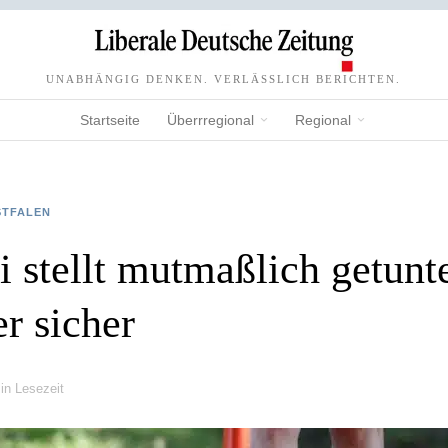
UNABHÄNGIG DENKEN. VERLÄSSLICH BERICHTEN.
Startseite
Überrregional
Regional
STFALEN
i stellt mutmaßlich getunt
r sicher
in Lesezeit