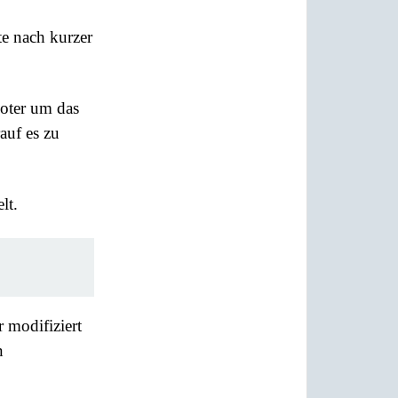
te nach kurzer
ooter um das
auf es zu
lt.
r modifiziert
n