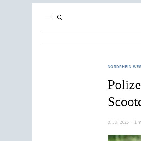
NORDRHEIN-WE
Polize
Scoote
8. Juli 2026
1 m