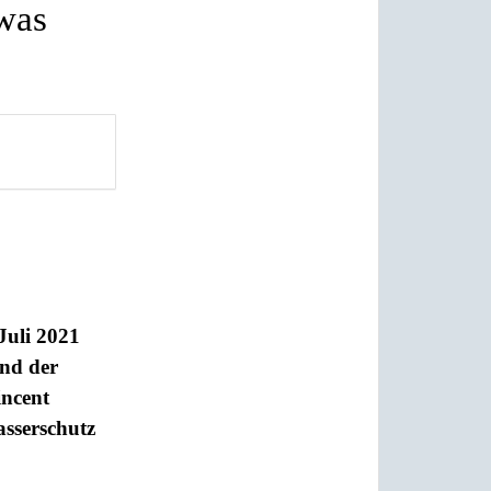
 was
Juli 2021
und der
incent
sserschutz