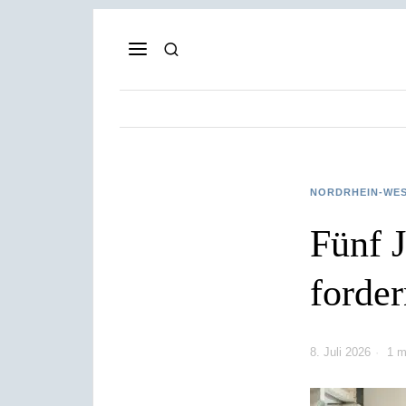
NORDRHEIN-WE
Fünf J
forde
8. Juli 2026
1 m