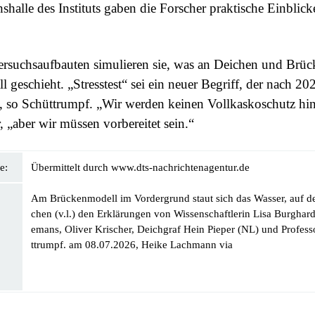
shalle des Instituts gaben die Forscher praktische Einblicke
rsuchsaufbauten simulieren sie, was an Deichen und Brü
l geschieht. „Stresstest“ sei ein neuer Begriff, der nach 2
e, so Schüttrumpf. „Wir werden keinen Vollkaskoschutz 
, „aber wir müssen vorbereitet sein.“
e:
Übermittelt durch www.dts-nachrichtenagentur.de
Am Brückenmodell im Vordergrund staut sich das Wasser, auf d
chen (v.l.) den Erklärungen von Wissenschaftlerin Lisa Burghard
emans, Oliver Krischer, Deichgraf Hein Pieper (NL) und Profes
ttrumpf. am 08.07.2026, Heike Lachmann via