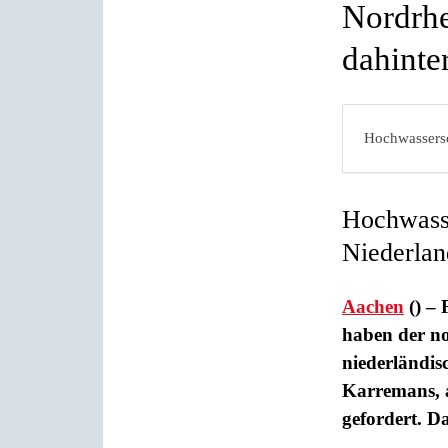
Nordrhe
dahinter
Hochwassersc
Hochwasse
Niederla
Aachen
() – 
haben der no
niederländis
Karremans, 
gefordert. D