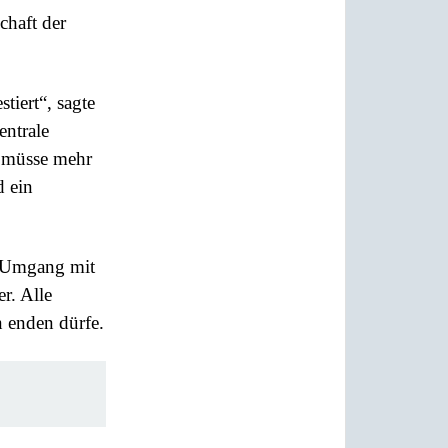
chaft der
tiert“, sagte
entrale
n müsse mehr
d ein
Umgang mit
r. Alle
 enden dürfe.