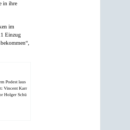
 in ihre
cken im
021 Einzug
hinbekommen“,
em Podest laus
t: Vincent Karr
sor Holger Schü