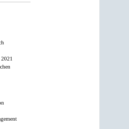
ch
t 2021
schen
on
agement