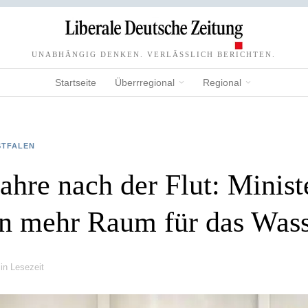
UNABHÄNGIG DENKEN. VERLÄSSLICH BERICHTEN.
Startseite
Überrregional
Regional
STFALEN
ahre nach der Flut: Minist
rn mehr Raum für das Was
in Lesezeit