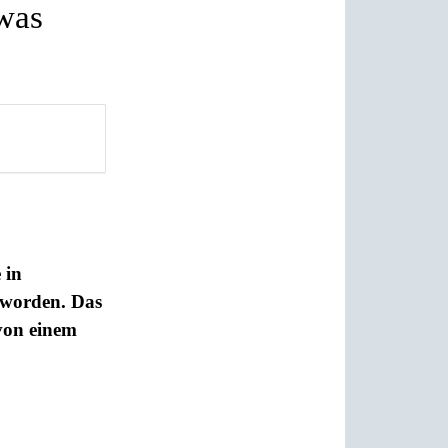
 was
 in
t worden. Das
von einem