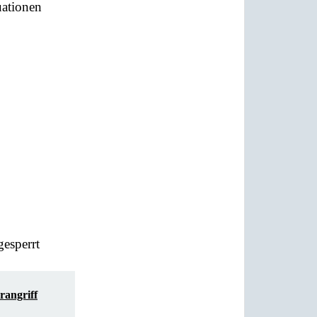
uationen
esperrt
rangriff