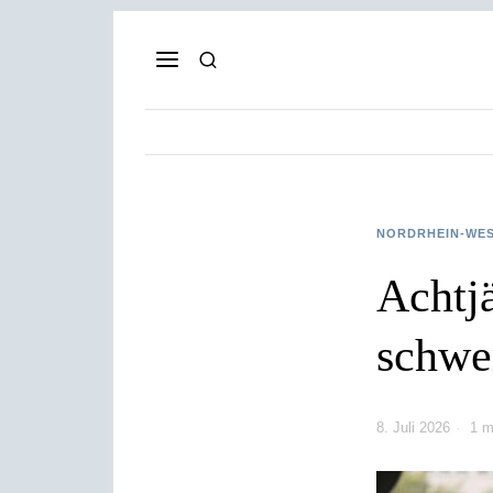
NORDRHEIN-WE
Achtj
schwer
8. Juli 2026
1 m