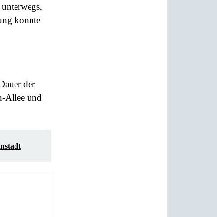
 unterwegs,
sung konnte
 Dauer der
n-Allee und
nstadt