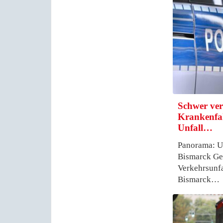
Schwer verl
Krankenfah
Unfall…
Panorama: Un
Bismarck Gel
Verkehrsunfa
Bismarck…