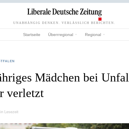
UNABHÄNGIG DENKEN. VERLÄSSLICH BERICHTEN.
Startseite
Überrregional
Regional
STFALEN
ähriges Mädchen bei Unfal
 verletzt
in Lesezeit