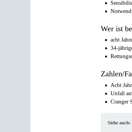
Sensibili
Notwendi
Wer ist b
acht Jahr
34-jährig
Rettungsd
Zahlen/Fa
Acht Jahr
Unfall a
Cranger 
Siehe auch: